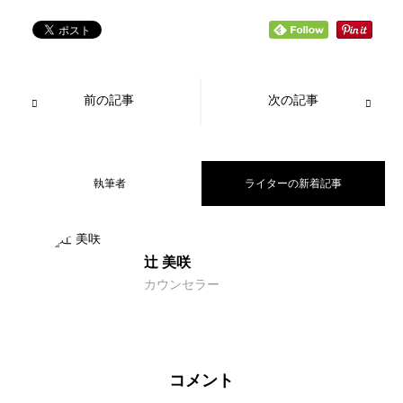
前の記事
次の記事
執筆者
ライターの新着記事
女性銀行員は結婚できない？女性銀行員
2024.01.06
辻 美咲
カウンセラー
結婚相談所でも会えない人の特徴とは？
2023.08.17
向けの婚活法も解説！
結婚相談所にはやばい男が多い？婚活で
2023.08.15
会えない人向けの対策法も解説
コメント