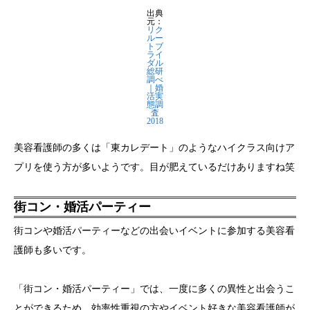
出典
元：
リク
ルー
トブ
ライ
ダル
総研
調べ
｜婚
活実
態調
査
2018
美容看護師の多くは「東カレデート」のようなハイクラス向けア
プリを使う方が多いようです。目が肥えているだけありますね笑
街コン・婚活パーティー
街コンや婚活パーティーなどの出会いイベントに参加する美容看
護師も多いです。
「街コン・婚活パーティー」では、一度に多くの異性と出会うこ
とができるため、効率性重視の方やイベント好きな美容看護師が