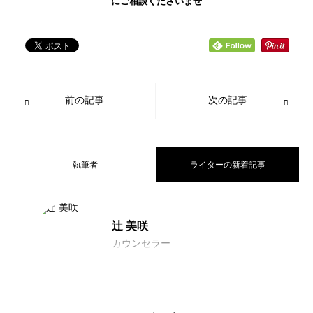
にご相談くださいませ
前の記事
次の記事
執筆者
ライターの新着記事
女性銀行員は結婚できない？女性銀行員
2024.01.06
辻 美咲
カウンセラー
結婚相談所でも会えない人の特徴とは？
2023.08.17
向けの婚活法も解説！
結婚相談所にはやばい男が多い？婚活で
2023.08.15
会えない人向けの対策法も解説