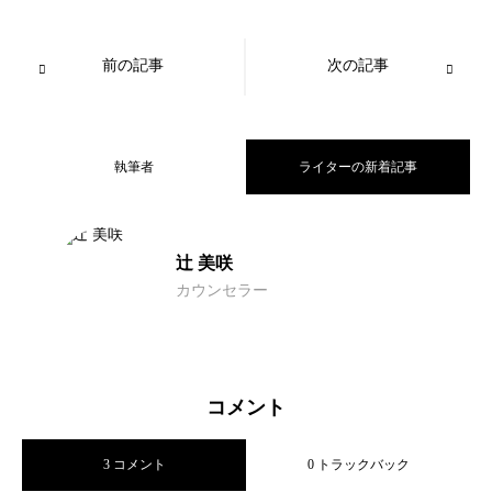
前の記事
次の記事
執筆者
ライターの新着記事
女性銀行員は結婚できない？女性銀行員
2024.01.06
辻 美咲
カウンセラー
結婚相談所でも会えない人の特徴とは？
2023.08.17
向けの婚活法も解説！
結婚相談所にはやばい男が多い？婚活で
2023.08.15
会えない人向けの対策法も解説
コメント
3 コメント
0 トラックバック
まともな男性と出会う方法を解説